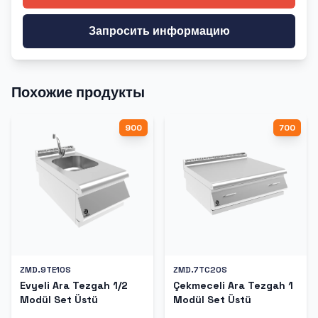
Запросить информацию
Похожие продукты
900
700
ZMD.9TE10S
ZMD.7TC20S
Evyeli Ara Tezgah 1/2
Çekmeceli Ara Tezgah 1
Modül Set Üstü
Modül Set Üstü