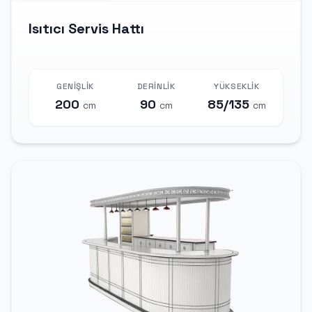
Isıtıcı Servis Hattı
GENIŞLIK
DERINLIK
YÜKSEKLIK
200
90
85/135
cm
cm
cm