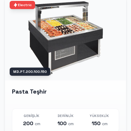
Electric
MD.PT.200.100.150
Pasta Teşhir
GENIŞLIK
DERINLIK
YÜKSEKLIK
200
100
150
cm
cm
cm