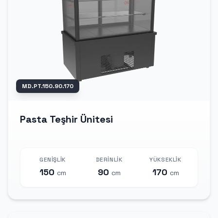
MD.PT.150.90.170
Pasta Teşhir Ünitesi
GENIŞLIK
DERINLIK
YÜKSEKLIK
150
90
170
cm
cm
cm