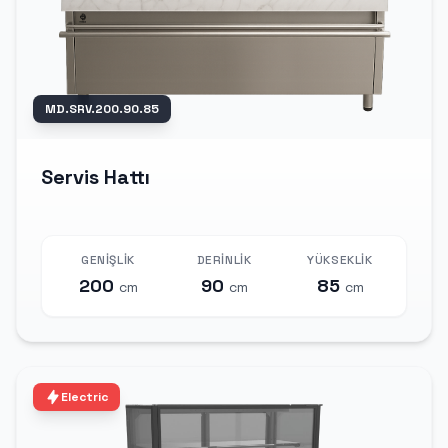
MD.SRV.200.90.85
Servis Hattı
GENIŞLIK
DERINLIK
YÜKSEKLIK
200
90
85
cm
cm
cm
Electric