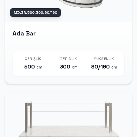
MD.BR.500.300.90/190
Ada Bar
GENIŞLIK
DERINLIK
YÜKSEKLIK
500
300
90/190
cm
cm
cm