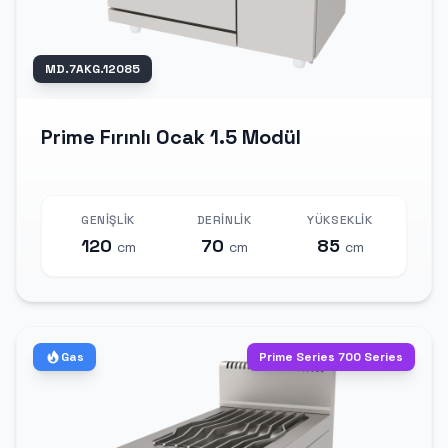
MD.7AKG.12085
Prime Fırınlı Ocak 1.5 Modül
GENIŞLIK
DERINLIK
YÜKSEKLIK
120
70
85
cm
cm
cm
Gas
Prime Series 700 Series