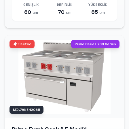
GENIŞLIK
DERINLIK
YÜKSEKLIK
80
70
85
cm
cm
cm
Electric
Prime Series 700 Series
MD.7AKE.12085