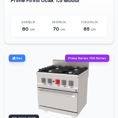
Prime Fırınlı Ocak 1.5 Modül
GENIŞLIK
DERINLIK
YÜKSEKLIK
80
70
85
cm
cm
cm
Gas
Prime Series 700 Series