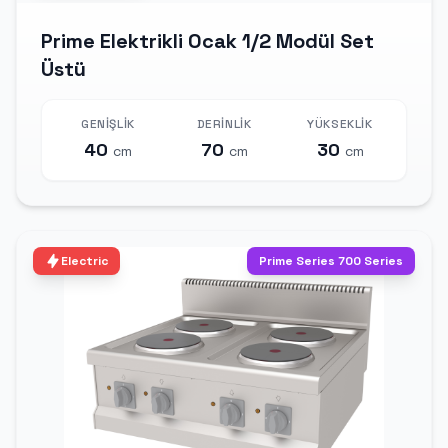
Prime Elektrikli Ocak 1/2 Modül Set
Üstü
GENIŞLIK
DERINLIK
YÜKSEKLIK
40
70
30
cm
cm
cm
Electric
Prime Series 700 Series