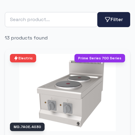
Filter
13 products found
Electric
Prime Series 700 Series
MD.7AOE.4030