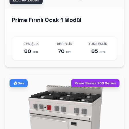
MD.7AKG.8085
Prime Fırınlı Ocak 1 Modül
GENIŞLIK
DERINLIK
YÜKSEKLIK
80
70
85
cm
cm
cm
Gas
Prime Series 700 Series