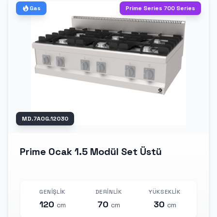
Gas
Prime Series 700 Series
MD.7AOG.12030
Prime Ocak 1.5 Modül Set Üstü
GENIŞLIK
DERINLIK
YÜKSEKLIK
120
70
30
cm
cm
cm