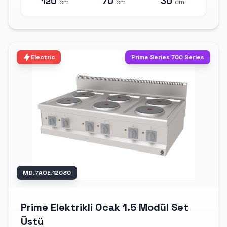
120
70
30
cm
cm
cm
Electric
Prime Series 700 Series
MD.7AOE.12030
Prime Elektrikli Ocak 1.5 Modül Set
Üstü