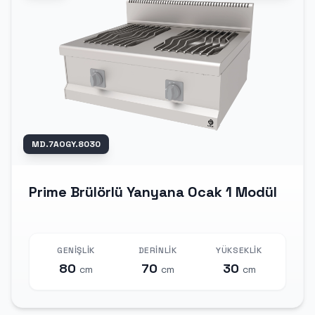
MD.7AOGY.8030
Prime Brülörlü Yanyana Ocak 1 Modül
GENIŞLIK
DERINLIK
YÜKSEKLIK
80
70
30
cm
cm
cm