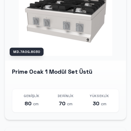
MD.7AOG.8030
Prime Ocak 1 Modül Set Üstü
GENIŞLIK
DERINLIK
YÜKSEKLIK
80
70
30
cm
cm
cm