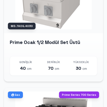
MD.7AOG.4030
Prime Ocak 1/2 Modül Set Üstü
GENIŞLIK
DERINLIK
YÜKSEKLIK
40
70
30
cm
cm
cm
Gas
Prime Series 700 Series