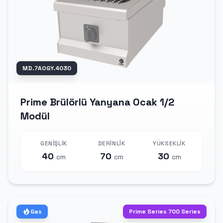
MD.7AOGY.4030
Prime Brülörlü Yanyana Ocak 1/2
Modül
GENIŞLIK
DERINLIK
YÜKSEKLIK
40
70
30
cm
cm
cm
Gas
Prime Series 700 Series