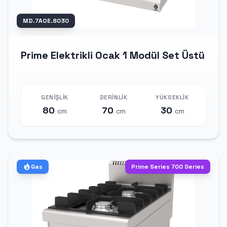
MD.7AOE.8030
Prime Elektrikli Ocak 1 Modül Set Üstü
GENIŞLIK
DERINLIK
YÜKSEKLIK
80
70
30
cm
cm
cm
Gas
Prime Series 700 Series