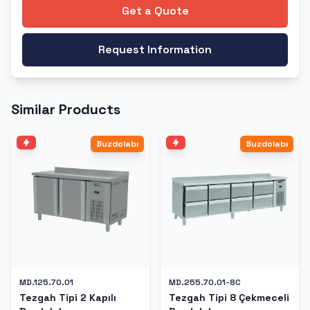
Get a Quote
Request Information
Similar Products
Buzdolabı
Buzdolabı
MD.125.70.01
MD.255.70.01-8C
Tezgah Tipi 2 Kapılı
Tezgah Tipi 8 Çekmeceli