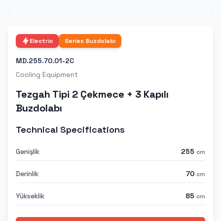
Electric
Series
Buzdolabı
MD.255.70.01-2C
Cooling Equipment
Tezgah Tipi 2 Çekmece + 3 Kapılı
Buzdolabı
Technical Specifications
Genişlik
255
cm
Derinlik
70
cm
Yükseklik
85
cm