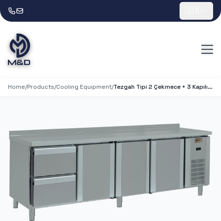
🇬🇧
Home
/
Products
/
Cooling Equipment
/
Tezgah Tipi 2 Çekmece + 3 Kapılı Buzdolabı