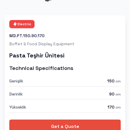
Electric
MD.PT.150.90.170
Buffet & Food Display Equipment
Pasta Teşhir Ünitesi
Technical Specifications
Genişlik
150
cm
Derinlik
90
cm
Yükseklik
170
cm
Get a Quote