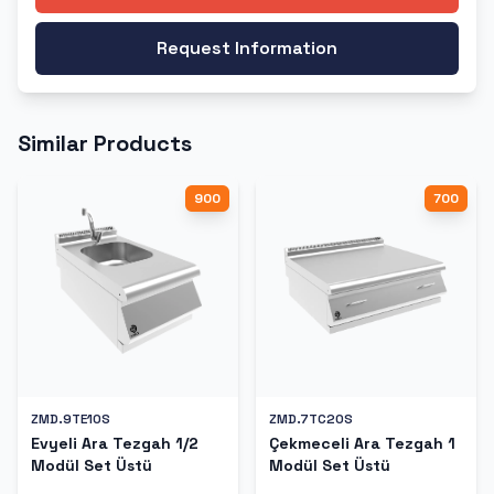
Request Information
Similar Products
900
700
ZMD.9TE10S
ZMD.7TC20S
Evyeli Ara Tezgah 1/2
Çekmeceli Ara Tezgah 1
Modül Set Üstü
Modül Set Üstü