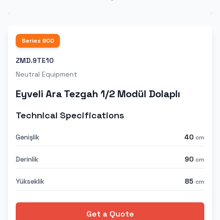
Series
900
ZMD.9TE10
Neutral Equipment
Eyveli Ara Tezgah 1/2 Modül Dolaplı
Technical Specifications
Genişlik
40
cm
Derinlik
90
cm
Yükseklik
85
cm
Get a Quote