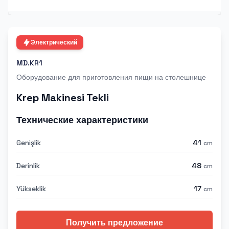
Электрический
MD.KR1
Оборудование для приготовления пищи на столешнице
Krep Makinesi Tekli
Технические характеристики
Genişlik
41
cm
Derinlik
48
cm
Yükseklik
17
cm
Получить предложение