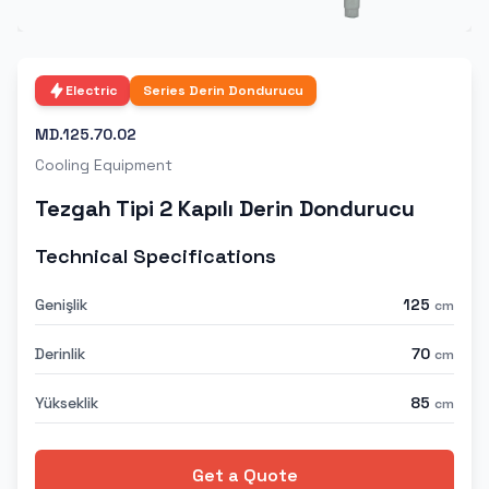
Electric
Series
Derin Dondurucu
MD.125.70.02
Cooling Equipment
Tezgah Tipi 2 Kapılı Derin Dondurucu
Technical Specifications
Genişlik
125
cm
Derinlik
70
cm
Yükseklik
85
cm
Get a Quote