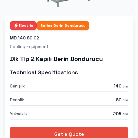
Electric
Series
Derin Dondurucu
MD.140.80.02
Cooling Equipment
Dik Tip 2 Kapılı Derin Dondurucu
Technical Specifications
Genişlik
140
cm
Derinlik
80
cm
Yükseklik
205
cm
Get a Quote