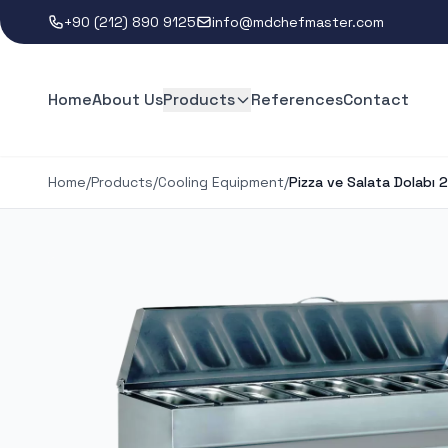
+90 (212) 890 9125
info@mdchefmaster.com
Home
About Us
Products
References
Contact
Home
/
Products
/
Cooling Equipment
/
Pizza ve Salata Dolabı 2 