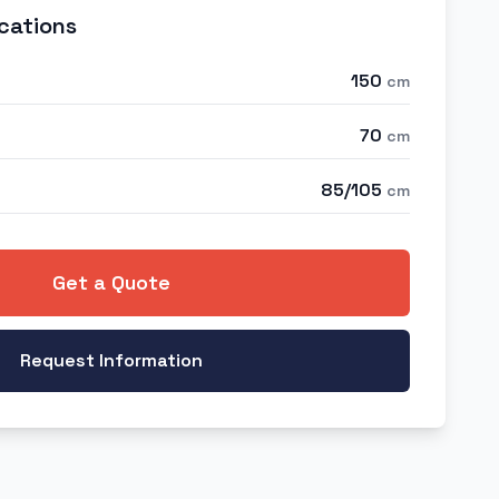
cations
150
cm
70
cm
85/105
cm
Get a Quote
Request Information