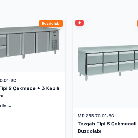
Buzdolabı
0.01-2C
ipi 2 Çekmece + 3 Kapılı
bı
ails →
MD.255.70.01-8C
Tezgah Tipi 8 Çekmeceli
Buzdolabı