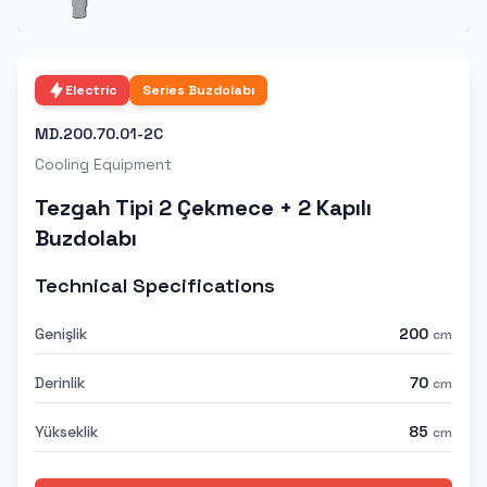
Electric
Series
Buzdolabı
MD.200.70.01-2C
Cooling Equipment
Tezgah Tipi 2 Çekmece + 2 Kapılı
Buzdolabı
Technical Specifications
Genişlik
200
cm
Derinlik
70
cm
Yükseklik
85
cm