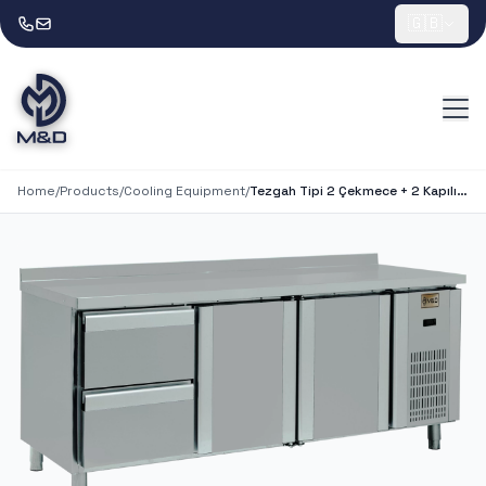
🇬🇧
Home
/
Products
/
Cooling Equipment
/
Tezgah Tipi 2 Çekmece + 2 Kapılı Buzdolabı