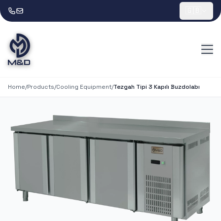
🇬🇧
Home
/
Products
/
Cooling Equipment
/
Tezgah Tipi 3 Kapılı Buzdolabı