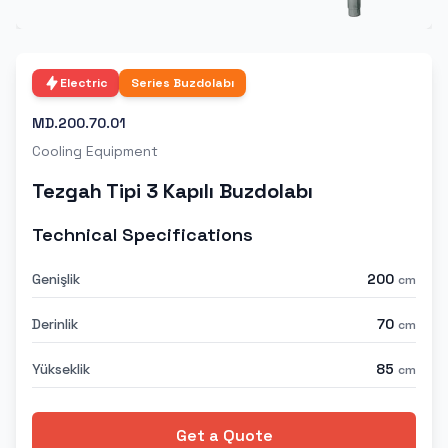
Electric
Series
Buzdolabı
MD.200.70.01
Cooling Equipment
Tezgah Tipi 3 Kapılı Buzdolabı
Technical Specifications
Genişlik
200
cm
Derinlik
70
cm
Yükseklik
85
cm
Get a Quote