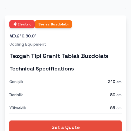
Electric
Series
Buzdolabı
MD.210.80.01
Cooling Equipment
Tezgah Tipi Granit Tablalı Buzdolabı
Technical Specifications
Genişlik
210
cm
Derinlik
80
cm
Yükseklik
85
cm
Get a Quote