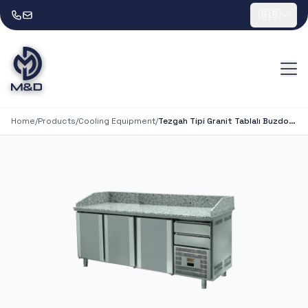
🇬🇧
Home
/
Products
/
Cooling Equipment
/
Tezgah Tipi Granit Tablalı Buzdolabı