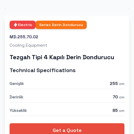
Electric
Series
Derin Dondurucu
MD.255.70.02
Cooling Equipment
Tezgah Tipi 4 Kapılı Derin Dondurucu
Technical Specifications
Genişlik
255
cm
Derinlik
70
cm
Yükseklik
85
cm
Get a Quote