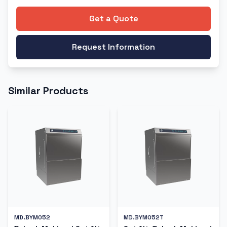
Get a Quote
Request Information
Similar Products
MD.BYM052
MD.BYM052T