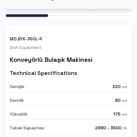
Ana
MD.BYK-360L-R
Dish Equipment
Konveyörlü Bulaşık Makinesi
Technical Specifications
Genişlik
320
cm
Derinlik
80
cm
Yükseklik
175
cm
Tabak Kapasitesi
2880 - 3600
tb