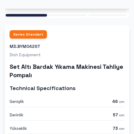
Ana
Series
Standart
MD.BYM042ST
Dish Equipment
Set Altı Bardak Yıkama Makinesi Tahliye
Pompalı
Technical Specifications
Genişlik
46
cm
Derinlik
57
cm
Yükseklik
73
cm