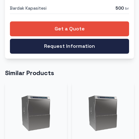
Bardak Kapasitesi
500
br
Get a Quote
Request Information
Similar Products