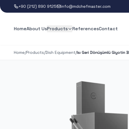
+90 (212) 890 9125
info@mdchefmaster.com
Home
About Us
Products
References
Contact
Home
/
Products
/
Dish Equipment
/
Isı Geri Dönüşümlü Giyotin B