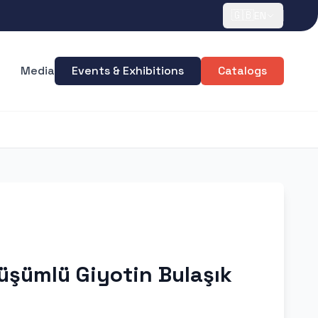
🇬🇧
EN
Media
Events & Exhibitions
Catalogs
nüşümlü Giyotin Bulaşık