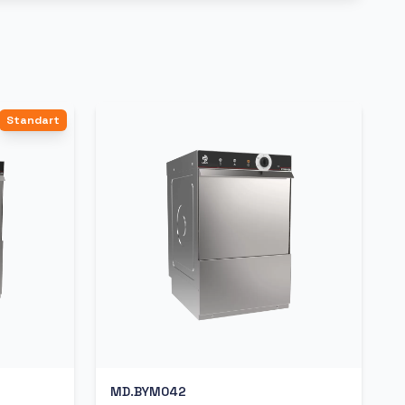
Standart
MD.BYM042