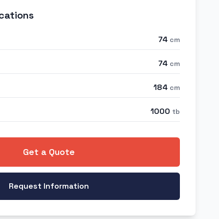
cations
74
cm
74
cm
184
cm
1000
tb
Get a Quote
Request Information