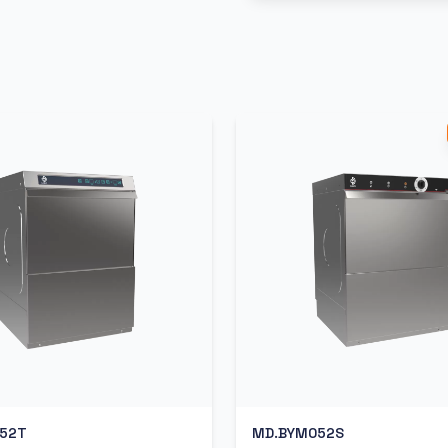
52T
MD.BYM052S