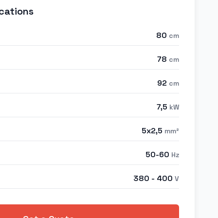
cations
80
cm
78
cm
92
cm
7,5
kW
5x2,5
mm²
50-60
Hz
380 - 400
V