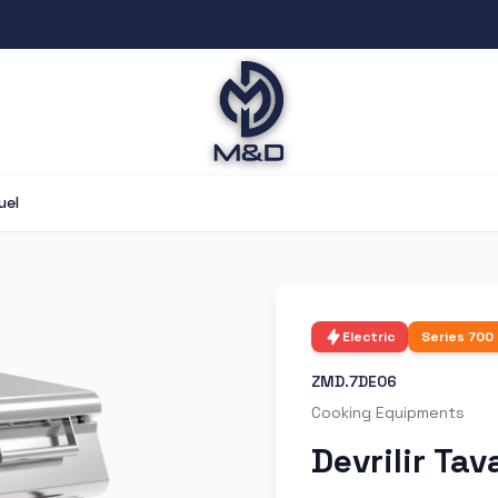
uel
Electric
Series
700
ZMD.7DE06
Cooking Equipments
Devrilir Ta