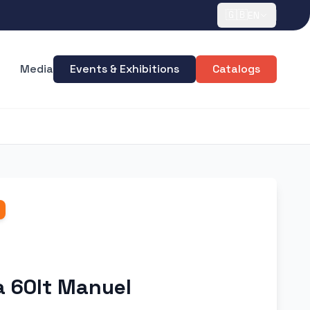
🇬🇧
EN
Media
Events & Exhibitions
Catalogs
va 60lt Manuel