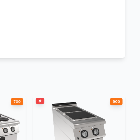
700
900