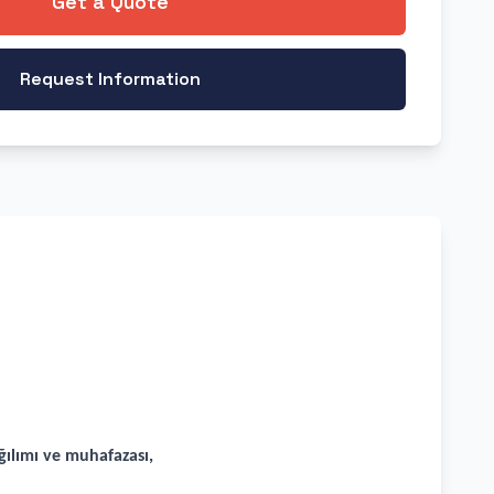
Get a Quote
Request Information
ılımı ve muhafazası,