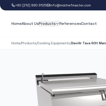
+90 (212) 890 9125
info@mdchefmaster.com
Home
About Us
Products
References
Contact
Home
/
Products
/
Cooking Equipments
/
Devrilir Tava 60lt Man