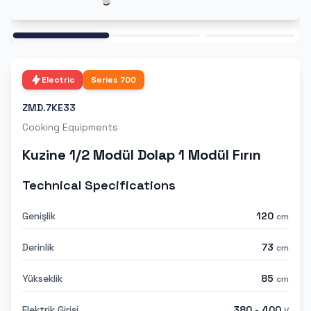
Ana
Electric
Series
700
ZMD.7KE33
Cooking Equipments
Kuzine 1/2 Modül Dolap 1 Modül Fırın
Technical Specifications
Genişlik
120
cm
Derinlik
73
cm
Yükseklik
85
cm
Elektrik Girişi
380 - 400
V