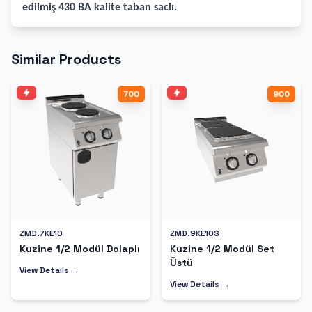
edilmiş 430 BA kalite taban saclı.
Similar Products
700
900
ZMD.7KE10
ZMD.9KE10S
Kuzine 1/2 Modül Dolaplı
Kuzine 1/2 Modül Set
Üstü
View Details →
View Details →