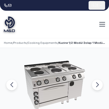
🇬🇧
Home
/
Products
/
Cooking Equipments
/
Kuzine 1/2 Modül Dolap 1 Modül Fırın