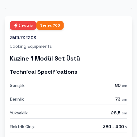
Electric
Series
700
ZMD.7KE20S
Cooking Equipments
Kuzine 1 Modül Set Üstü
Technical Specifications
Genişlik
80
cm
Derinlik
73
cm
Yükseklik
28,5
cm
Elektrik Girişi
380 - 400
V