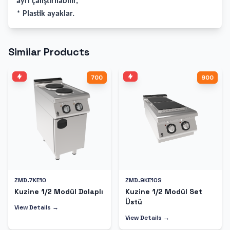
ayrı çalıştırılabilir,
* Plastik ayaklar.
Similar Products
700
900
ZMD.7KE10
ZMD.9KE10S
Kuzine 1/2 Modül Dolaplı
Kuzine 1/2 Modül Set
Üstü
View Details →
View Details →