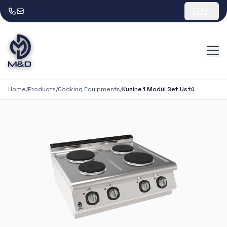
🇬🇧
Home
/
Products
/
Cooking Equipments
/
Kuzine 1 Modül Set Üstü