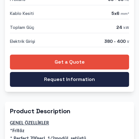
Kablo Kesiti
5x6
mm²
Toplam Güç
24
kW
Elektrik Girişi
380 - 400
V
Get a Quote
Request Information
Product Description
GENEL ÖZELLİKLER
*Fritöz
* Perfect 700seri, 1/2modül, setüstü