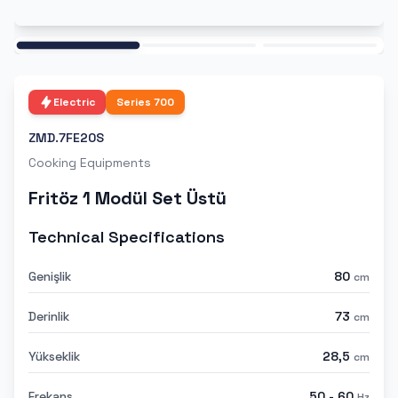
Ana
Electric
Series
700
ZMD.7FE20S
Cooking Equipments
Fritöz 1 Modül Set Üstü
Technical Specifications
Genişlik
80
cm
Derinlik
73
cm
Yükseklik
28,5
cm
Frekans
50 - 60
Hz