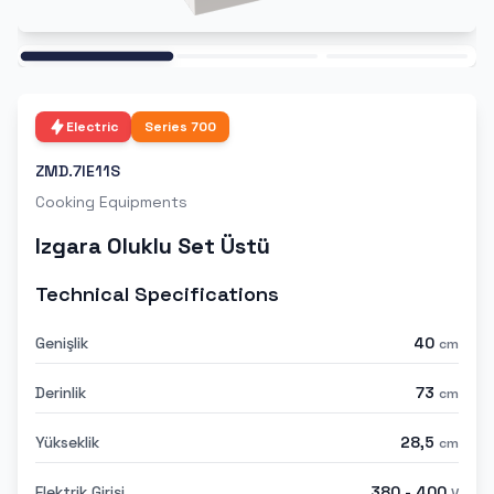
Ana
Electric
Series
700
ZMD.7IE11S
Cooking Equipments
Izgara Oluklu Set Üstü
Technical Specifications
Genişlik
40
cm
Derinlik
73
cm
Yükseklik
28,5
cm
Elektrik Girişi
380 - 400
V