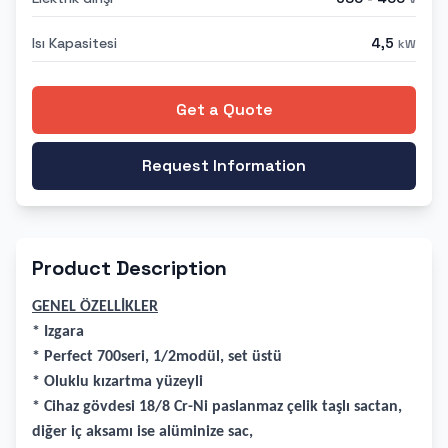
Isı Kapasitesi
4,5
kW
Get a Quote
Request Information
Product Description
GENEL ÖZELLİKLER
* Izgara
* Perfect 700seri, 1/2modül, set üstü
* Oluklu kızartma yüzeyli
* Cihaz gövdesi 18/8 Cr-Ni paslanmaz çelik taşlı sactan,
diğer iç aksamı ise alüminize sac,