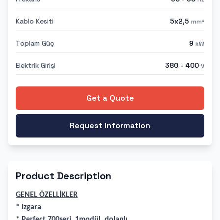
Kablo Kesiti
5x2,5
mm²
Toplam Güç
9
kW
Elektrik Girişi
380 - 400
V
Get a Quote
Request Information
Product Description
GENEL ÖZELLİKLER
* Izgara
* Perfect 700seri, 1modül, dolaplı