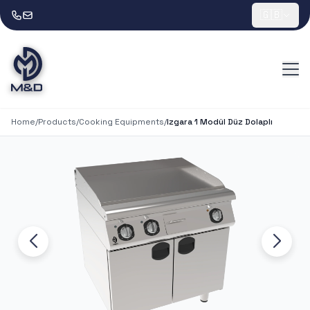
🇬🇧
Home
/
Products
/
Cooking Equipments
/
Izgara 1 Modül Düz Dolaplı