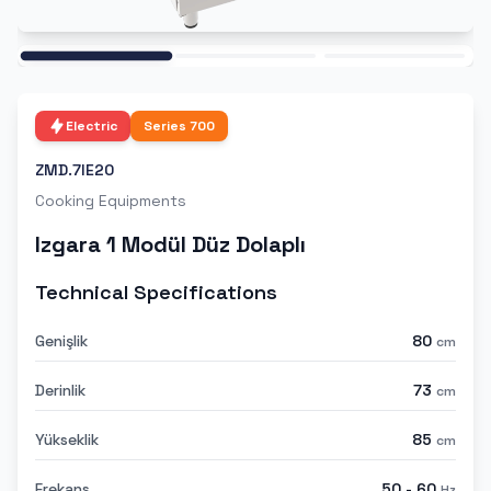
Ana
Electric
Series
700
ZMD.7IE20
Cooking Equipments
Izgara 1 Modül Düz Dolaplı
Technical Specifications
Genişlik
80
cm
Derinlik
73
cm
Yükseklik
85
cm
Frekans
50 - 60
Hz