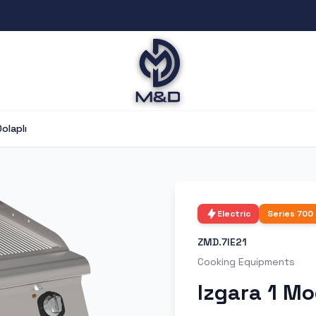
olaplı
Electric
Series
700
ZMD.7IE21
Cooking Equipments
Izgara 1 Mo