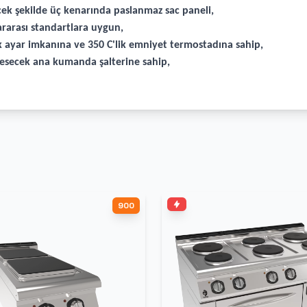
cek şekilde üç kenarında paslanmaz sac paneli,
rarası standartlara uygun,
ık ayar imkanına ve 350 C'lik emniyet termostadına sahip,
i kesecek ana kumanda şalterine sahip,
900