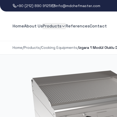
+90 (212) 890 9125
info@mdchefmaster.com
Home
About Us
Products
References
Contact
Home
/
Products
/
Cooking Equipments
/
Izgara 1 Modül Oluklu D