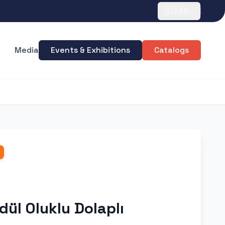
🇬🇧
EN
Media
Events & Exhibitions
Catalogs
dül Oluklu Dolaplı