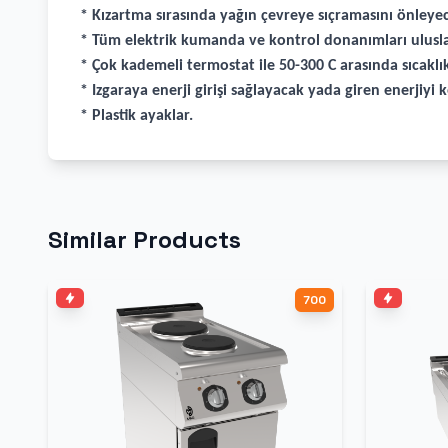
* Kızartma sırasında yağın çevreye sıçramasını önleye
* Tüm elektrik kumanda ve kontrol donanımları ulusla
* Çok kademeli termostat ile 50-300 C arasında sıcakl
* Izgaraya enerji girişi sağlayacak yada giren enerjiy
* Plastik ayaklar.
Similar Products
700