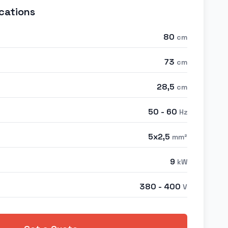
cations
80
cm
73
cm
28,5
cm
50 - 60
Hz
5x2,5
mm²
9
kW
380 - 400
V