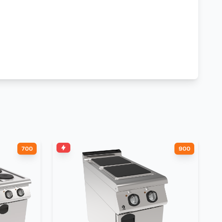
700
900