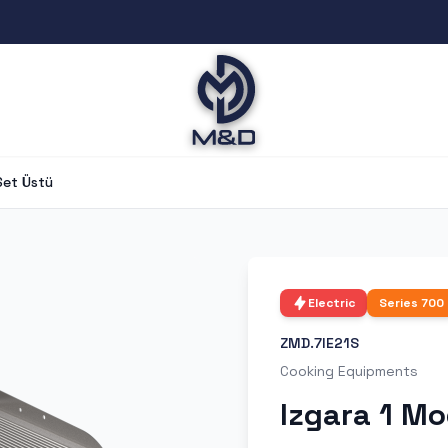
Set Üstü
Electric
Series
700
ZMD.7IE21S
Cooking Equipments
Izgara 1 Mo