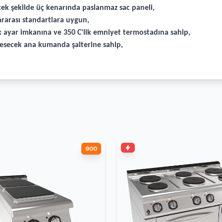
cek şekilde üç kenarında paslanmaz sac paneli,
rarası standartlara uygun,
ık ayar imkanına ve 350 C'lik emniyet termostadına sahip,
i kesecek ana kumanda şalterine sahip,
900