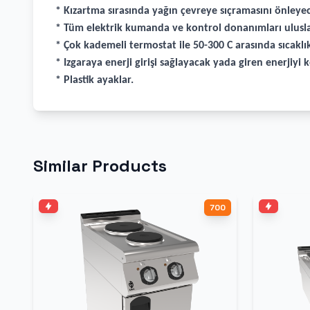
* Kızartma sırasında yağın çevreye sıçramasını önleye
* Tüm elektrik kumanda ve kontrol donanımları ulusla
* Çok kademeli termostat ile 50-300 C arasında sıcakl
* Izgaraya enerji girişi sağlayacak yada giren enerjiy
* Plastik ayaklar.
Similar Products
700