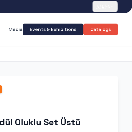
🇬🇧
EN
Media
Events & Exhibitions
Catalogs
dül Oluklu Set Üstü