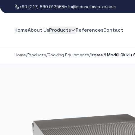
+90 (212) 890 9125
info@mdchefmaster.com
Home
About Us
Products
References
Contact
Home
/
Products
/
Cooking Equipments
/
Izgara 1 Modül Oluklu 