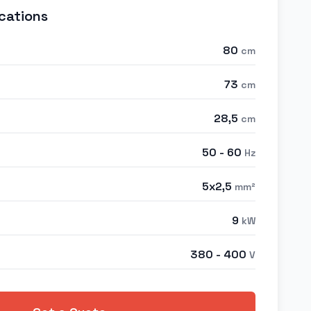
cations
80
cm
73
cm
28,5
cm
50 - 60
Hz
5x2,5
mm²
9
kW
380 - 400
V