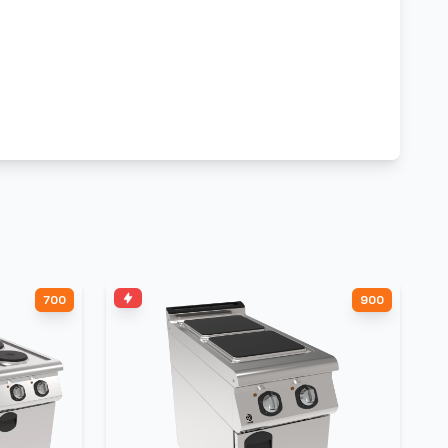
700
900