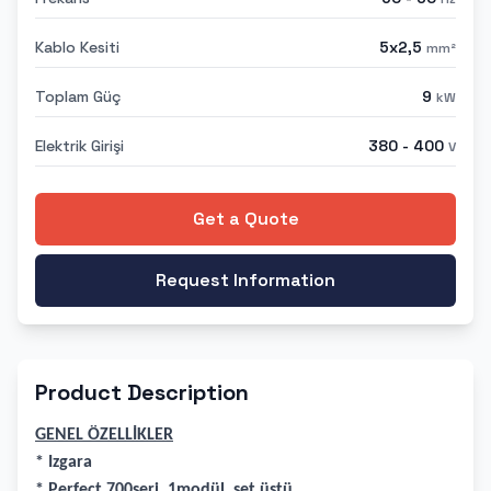
Kablo Kesiti
5x2,5
mm²
Toplam Güç
9
kW
Elektrik Girişi
380 - 400
V
Get a Quote
Request Information
Product Description
GENEL ÖZELLİKLER
* Izgara
* Perfect 700seri, 1modül, set üstü