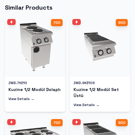
Similar Products
700
900
ZMD.7KE10
ZMD.9KE10S
Kuzine 1/2 Modül Dolaplı
Kuzine 1/2 Modül Set
Üstü
View Details →
View Details →
700
900