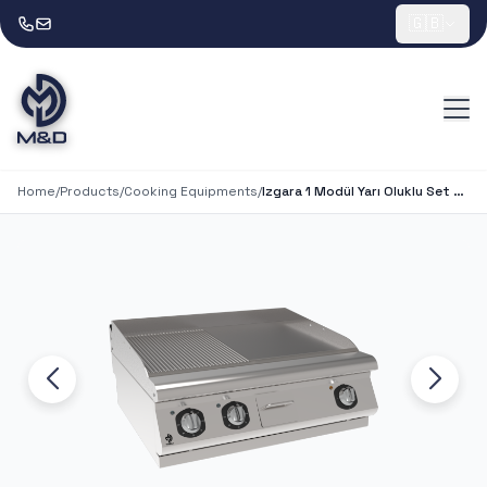
🇬🇧
Home
/
Products
/
Cooking Equipments
/
Izgara 1 Modül Yarı Oluklu Set Üstü