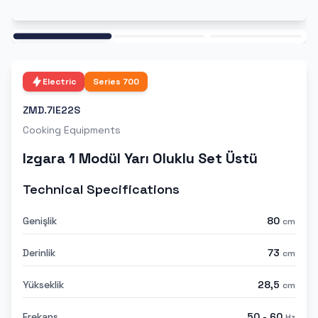
Ana
Electric
Series
700
ZMD.7IE22S
Cooking Equipments
Izgara 1 Modül Yarı Oluklu Set Üstü
Technical Specifications
Genişlik
80
cm
Derinlik
73
cm
Yükseklik
28,5
cm
Frekans
50 - 60
Hz