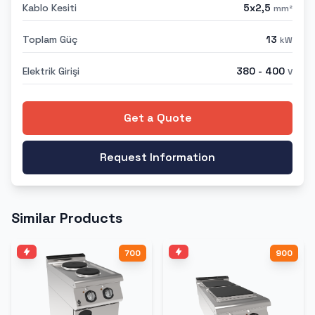
Kablo Kesiti
5x2,5
mm²
Toplam Güç
13
kW
Elektrik Girişi
380 - 400
V
Get a Quote
Request Information
Similar Products
700
900