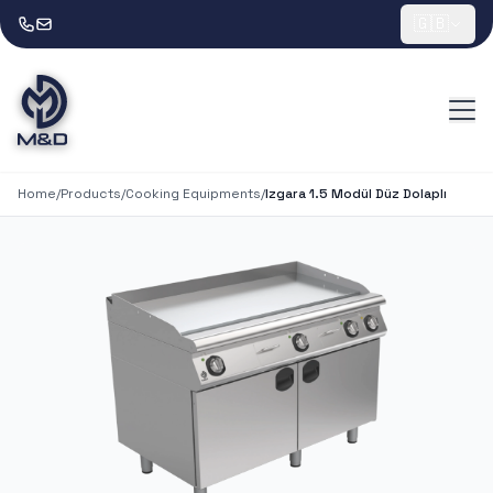
🇬🇧
Home
/
Products
/
Cooking Equipments
/
Izgara 1.5 Modül Düz Dolaplı