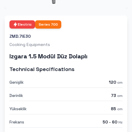
Electric
Series
700
ZMD.7IE30
Cooking Equipments
Izgara 1.5 Modül Düz Dolaplı
Technical Specifications
Genişlik
120
cm
Derinlik
73
cm
Yükseklik
85
cm
Frekans
50 - 60
Hz