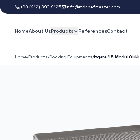
+90 (212) 890 9125
info@mdchefmaster.com
Home
About Us
Products
References
Contact
Home
/
Products
/
Cooking Equipments
/
Izgara 1.5 Modül Olukl