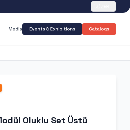
🇬🇧
EN
Media
Events & Exhibitions
Catalogs
Modül Oluklu Set Üstü