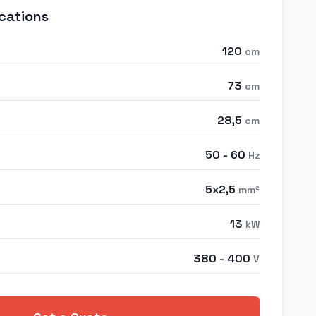
cations
120
cm
73
cm
28,5
cm
50 - 60
Hz
5x2,5
mm²
13
kW
380 - 400
V