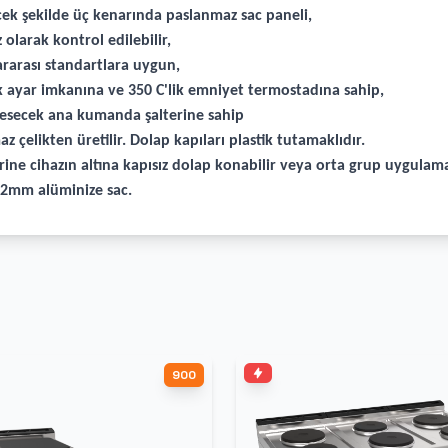
cek şekilde üç kenarında paslanmaz sac paneli,
olarak kontrol edilebilir,
rarası standartlara uygun,
ık ayar imkanına ve 350 C'lik emniyet termostadına sahip,
i kesecek ana kumanda şalterine sahip
z çelikten üretilir. Dolap kapıları plastik tutamaklıdır.
ine cihazın altına kapısız dolap konabilir veya orta grup uygulamal
r 2mm alüminize sac.
900