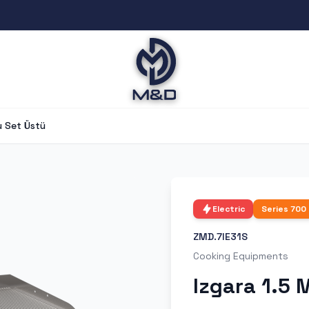
u Set Üstü
Electric
Series
700
ZMD.7IE31S
Cooking Equipments
Izgara 1.5 