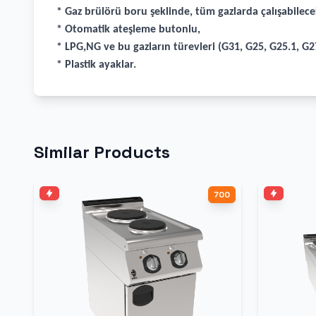
* Gaz brülörü boru şeklinde, tüm gazlarda çalışabilece
* Otomatik ateşleme butonlu,
* LPG,NG ve bu gazların türevleri (G31, G25, G25.1, G27
* Plastik ayaklar.
Similar Products
700