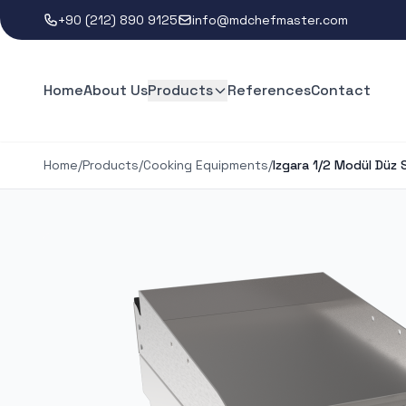
+90 (212) 890 9125
info@mdchefmaster.com
Home
About Us
Products
References
Contact
Home
/
Products
/
Cooking Equipments
/
Izgara 1/2 Modül Düz 