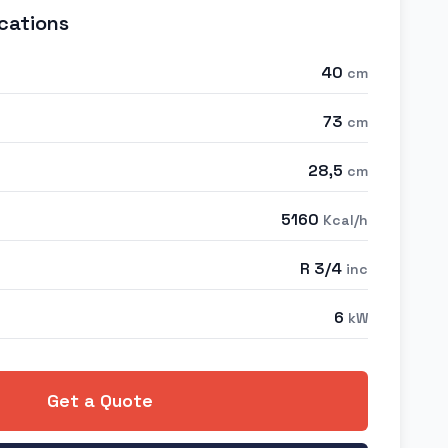
cations
40
cm
73
cm
28,5
cm
5160
Kcal/h
R 3/4
inc
6
kW
Get a Quote