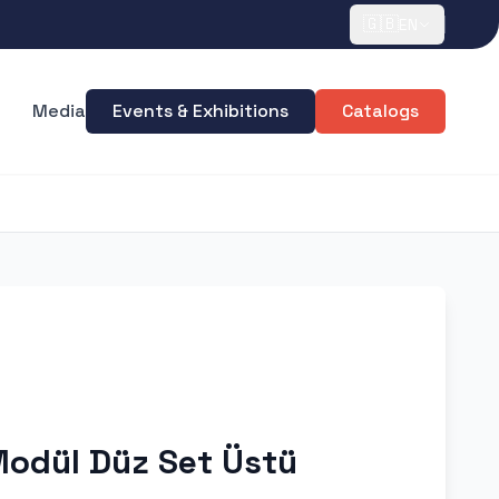
🇬🇧
EN
Media
Events & Exhibitions
Catalogs
Modül Düz Set Üstü