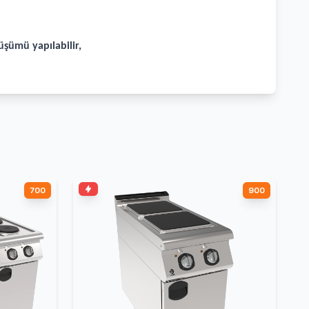
üşümü yapılabilir,
700
900