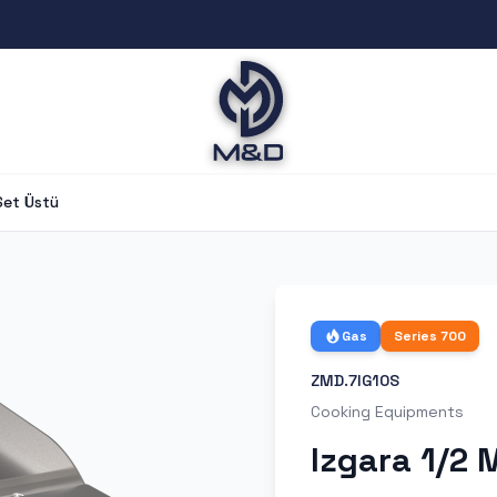
Set Üstü
Gas
Series
700
ZMD.7IG10S
Cooking Equipments
Izgara 1/2 