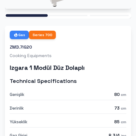
Ana
Gas
Series
700
ZMD.7IG20
Cooking Equipments
Izgara 1 Modül Düz Dolaplı
Technical Specifications
Genişlik
80
cm
Derinlik
73
cm
Yükseklik
85
cm
Gaz Girişi
R 3/4
inc