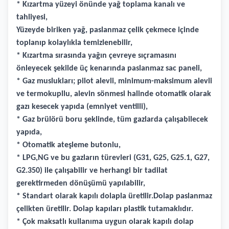
* Kızartma yüzeyi önünde yağ toplama kanalı ve
tahliyesi,
Yüzeyde biriken yağ, paslanmaz çelik çekmece içinde
toplanıp kolaylıkla temizlenebilir,
* Kızartma sırasında yağın çevreye sıçramasını
önleyecek şekilde üç kenarında paslanmaz sac paneli,
* Gaz muslukları; pilot alevli, minimum-maksimum alevli
ve termokupllu, alevin sönmesi halinde otomatik olarak
gazı kesecek yapıda (emniyet ventilli),
* Gaz brülörü boru şeklinde, tüm gazlarda çalışabilecek
yapıda,
* Otomatik ateşleme butonlu,
* LPG,NG ve bu gazların türevleri (G31, G25, G25.1, G27,
G2.350) ile çalışabilir ve herhangi bir tadilat
gerektirmeden dönüşümü yapılabilir,
* Standart olarak kapılı dolapla üretilir.Dolap paslanmaz
çelikten üretilir. Dolap kapıları plastik tutamaklıdır.
* Çok maksatlı kullanıma uygun olarak kapılı dolap