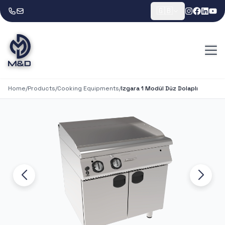
🇬🇧
Home
/
Products
/
Cooking Equipments
/
Izgara 1 Modül Düz Dolaplı