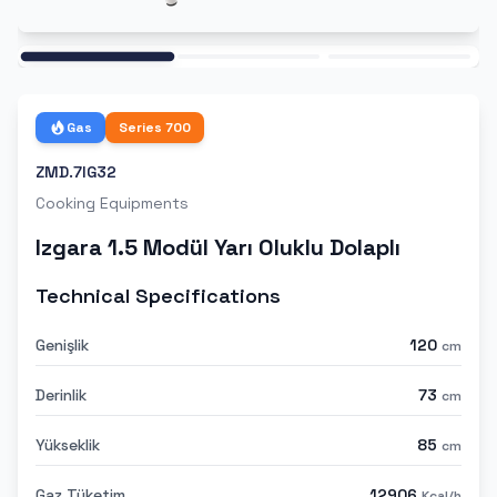
Ana
Gas
Series
700
ZMD.7IG32
Cooking Equipments
Izgara 1.5 Modül Yarı Oluklu Dolaplı
Technical Specifications
Genişlik
120
cm
Derinlik
73
cm
Yükseklik
85
cm
Gaz Tüketim
12906
Kcal/h