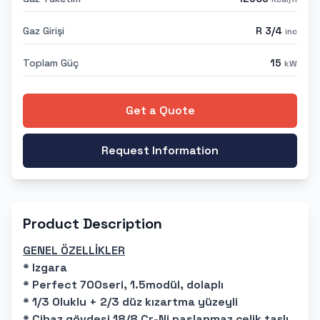
Gaz Girişi
R 3/4
inc
Toplam Güç
15
kW
Get a Quote
Request Information
Product Description
GENEL ÖZELLİKLER
* Izgara
* Perfect 700seri, 1.5modül, dolaplı
* 1/3 Oluklu + 2/3 düz kızartma yüzeyli
* Cihaz gövdesi 18/8 Cr-Ni paslanmaz çelik taşlı