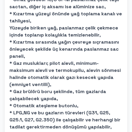
sactan, diğer iç aksamı ise alüminize sac,
* Kızartma yüzeyi önünde yağ toplama kanalı ve
tahliyesi,
Yüzeyde biriken yağ, paslanmaz çelik çekmece
içinde toplanıp kolaylıkla temizlenebilir,
* Kızartma sırasında yağın çevreye sıçramasını
önleyecek şekilde üç kenarında paslanmaz sac
paneli,
* Gaz muslukları; pilot alevli, minimum-
maksimum alevli ve termokupllu, alevin sönmesi
halinde otomatik olarak gazı kesecek yapıda
(emniyet ventilli),
* Gaz brülörü boru şeklinde, tüm gazlarda
çalışabilecek yapıda,
* Otomatik ateşleme butonlu,
* LPG,NG ve bu gazların türevleri (G31, G25,
G25.1, G27, G2.350) ile çalışabilir ve herhangi bir
tadilat gerektirmeden dönüşümü yapılabilir,