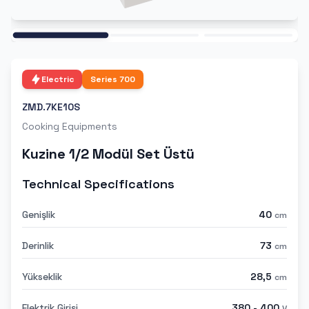
Ana
Electric
Series
700
ZMD.7KE10S
Cooking Equipments
Kuzine 1/2 Modül Set Üstü
Technical Specifications
Genişlik
40
cm
Derinlik
73
cm
Yükseklik
28,5
cm
Elektrik Girişi
380 - 400
V