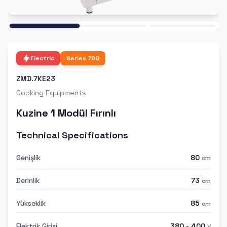
Ana
Electric
Series
700
ZMD.7KE23
Cooking Equipments
Kuzine 1 Modül Fırınlı
Technical Specifications
Genişlik
80
cm
Derinlik
73
cm
Yükseklik
85
cm
Elektrik Girişi
380 - 400
V