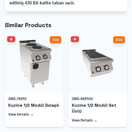
edilmiş 430 BA kalite taban saclı.
Similar Products
700
900
ZMD.7KE10
ZMD.9KE10S
Kuzine 1/2 Modül Dolaplı
Kuzine 1/2 Modül Set
Üstü
View Details →
View Details →