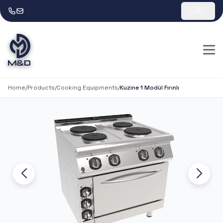
🇬🇧
Home
/
Products
/
Cooking Equipments
/
Kuzine 1 Modül Fırınlı