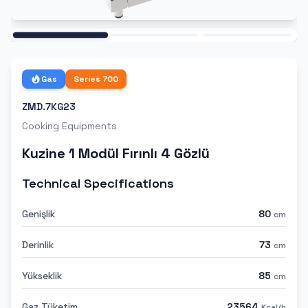
Ana
Gas
Series
700
ZMD.7KG23
Cooking Equipments
Kuzine 1 Modül Fırınlı 4 Gözlü
Technical Specifications
Genişlik
80
cm
Derinlik
73
cm
Yükseklik
85
cm
Gaz Tüketim
23564
Kcal/h