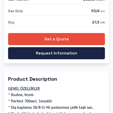
Gaz Girişi
R3/4
inc
Güç
27,5
kW
Get a Quote
Request Information
Product Description
GENEL ÖZELLİKLER
* Kuzine, fırınlı
* Perfect 700seri, 1modül
* Dış kaplama 18/8 Cr-Ni paslanmaz çelik taşlı sac,