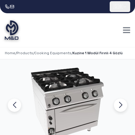
🇬🇧
Home
/
Products
/
Cooking Equipments
/
Kuzine 1 Modül Fırınlı 4 Gözlü