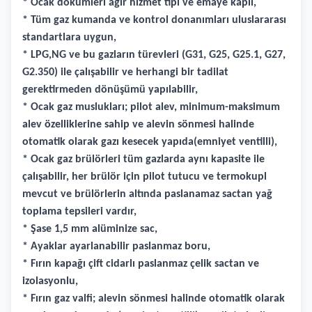
* Ocak dökümleri ağır hizmet tipi ve emaye kaplı,
* Tüm gaz kumanda ve kontrol donanımları uluslararası
standartlara uygun,
* LPG,NG ve bu gazların türevleri (G31, G25, G25.1, G27,
G2.350) ile çalışabilir ve herhangi bir tadilat
gerektirmeden dönüşümü yapılabilir,
* Ocak gaz muslukları; pilot alev, minimum-maksimum
alev özelliklerine sahip ve alevin sönmesi halinde
otomatik olarak gazı kesecek yapıda(emniyet ventilli),
* Ocak gaz brülörleri tüm gazlarda aynı kapasite ile
çalışabilir, her brülör için pilot tutucu ve termokupl
mevcut ve brülörlerin altında paslanamaz sactan yağ
toplama tepsileri vardır,
* Şase 1,5 mm alüminize sac,
* Ayaklar ayarlanabilir paslanmaz boru,
* Fırın kapağı çift cidarlı paslanmaz çelik sactan ve
izolasyonlu,
* Fırın gaz valfi; alevin sönmesi halinde otomatik olarak