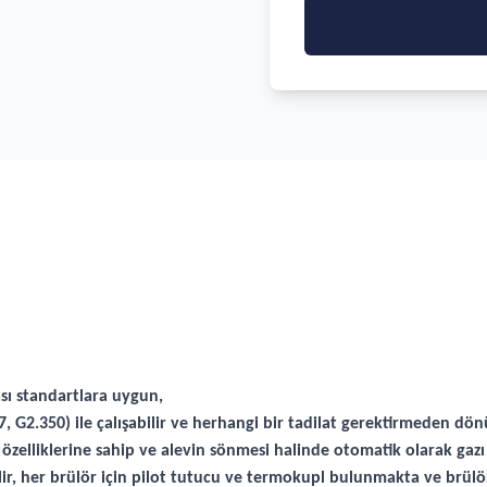
sı standartlara uygun,
, G2.350) ile çalışabilir ve herhangi bir tadilat gerektirmeden dön
elliklerine sahip ve alevin sönmesi halinde otomatik olarak gazı k
bilir, her brülör için pilot tutucu ve termokupl bulunmakta ve brül