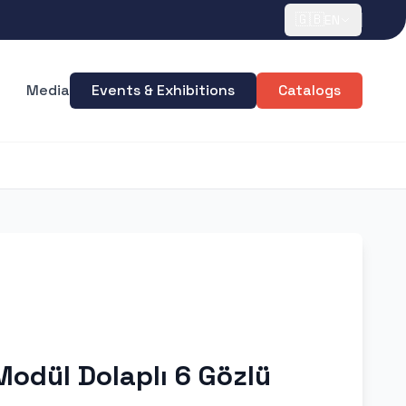
🇬🇧
EN
Media
Events & Exhibitions
Catalogs
Modül Dolaplı 6 Gözlü