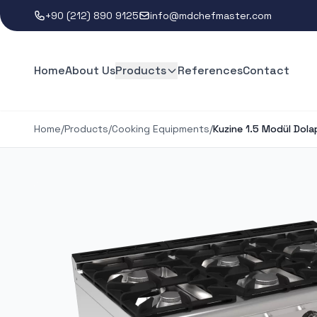
+90 (212) 890 9125
info@mdchefmaster.com
Home
About Us
Products
References
Contact
Home
/
Products
/
Cooking Equipments
/
Kuzine 1.5 Modül Dolap