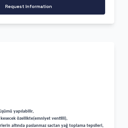
Request Information
üşümü yapılabilir,
esecek özellikte(emniyet ventilli),
örlerin altında paslanmaz sactan yağ toplama tepsileri,