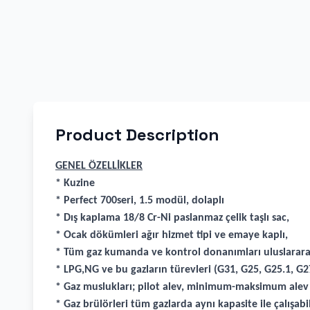
Product Description
GENEL ÖZELLİKLER
* Kuzine
* Perfect 700seri, 1.5 modül, dolaplı
* Dış kaplama 18/8 Cr-Ni paslanmaz çelik taşlı sac,
* Ocak dökümleri ağır hizmet tipi ve emaye kaplı,
* Tüm gaz kumanda ve kontrol donanımları uluslarara
* LPG,NG ve bu gazların türevleri (G31, G25, G25.1, G27
* Gaz muslukları; pilot alev, minimum-maksimum alev öz
* Gaz brülörleri tüm gazlarda aynı kapasite ile çalışa