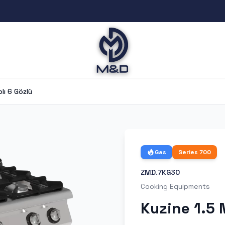
lı 6 Gözlü
Gas
Series
700
ZMD.7KG30
Cooking Equipments
Kuzine 1.5 