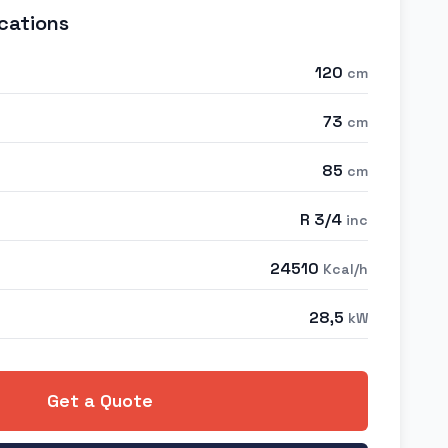
cations
120
cm
73
cm
85
cm
R 3/4
inc
24510
Kcal/h
28,5
kW
Get a Quote