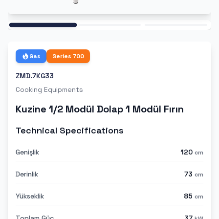
Ana
Gas
Series
700
ZMD.7KG33
Cooking Equipments
Kuzine 1/2 Modül Dolap 1 Modül Fırın
Technical Specifications
Genişlik
120
cm
Derinlik
73
cm
Yükseklik
85
cm
Toplam Güç
37
kW