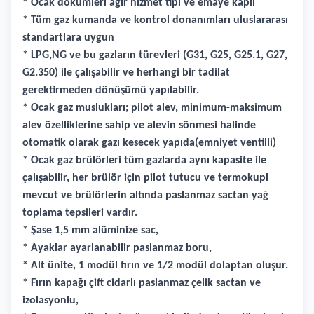
* Ocak dökümleri ağır hizmet tipi ve emaye kaplı
* Tüm gaz kumanda ve kontrol donanımları uluslararası
standartlara uygun
* LPG,NG ve bu gazların türevleri (G31, G25, G25.1, G27,
G2.350) ile çalışabilir ve herhangi bir tadilat
gerektirmeden dönüşümü yapılabilir.
* Ocak gaz muslukları; pilot alev, minimum-maksimum
alev özelliklerine sahip ve alevin sönmesi halinde
otomatik olarak gazı kesecek yapıda(emniyet ventilli)
* Ocak gaz brülörleri tüm gazlarda aynı kapasite ile
çalışabilir, her brülör için pilot tutucu ve termokupl
mevcut ve brülörlerin altında paslanmaz sactan yağ
toplama tepsileri vardır.
* Şase 1,5 mm alüminize sac,
* Ayaklar ayarlanabilir paslanmaz boru,
* Alt ünite, 1 modül fırın ve 1/2 modül dolaptan oluşur.
* Fırın kapağı çift cidarlı paslanmaz çelik sactan ve
izolasyonlu,