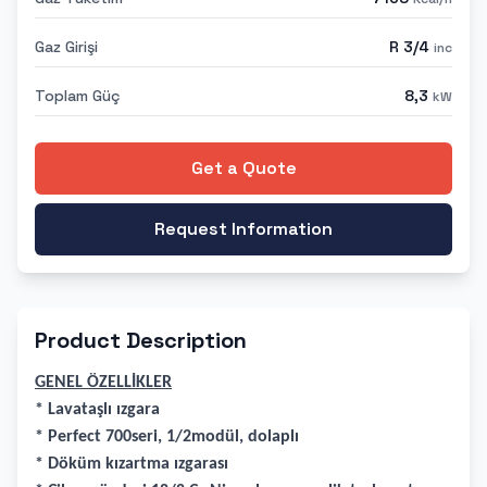
Gaz Girişi
R 3/4
inc
Toplam Güç
8,3
kW
Get a Quote
Request Information
Product Description
GENEL ÖZELLİKLER
* Lavataşlı ızgara
* Perfect 700seri, 1/2modül, dolaplı
* Döküm kızartma ızgarası