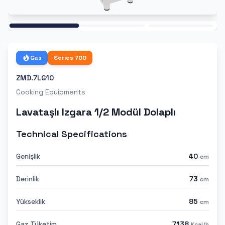
Ana
Gas
Series
700
ZMD.7LG10
Cooking Equipments
Lavataşlı Izgara 1/2 Modül Dolaplı
Technical Specifications
Genişlik
40
cm
Derinlik
73
cm
Yükseklik
85
cm
Gaz Tüketim
7138
Kcal/h