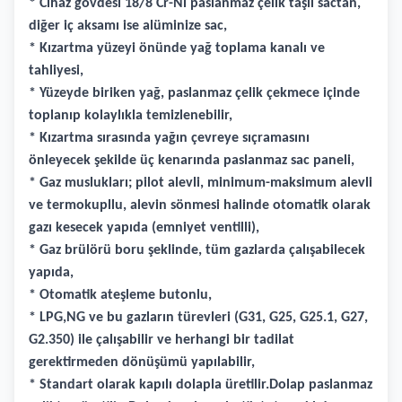
* Cihaz gövdesi 18/8 Cr-Ni paslanmaz çelik taşlı sactan,
diğer iç aksamı ise alüminize sac,
* Kızartma yüzeyi önünde yağ toplama kanalı ve
tahliyesi,
* Yüzeyde biriken yağ, paslanmaz çelik çekmece içinde
toplanıp kolaylıkla temizlenebilir,
* Kızartma sırasında yağın çevreye sıçramasını
önleyecek şekilde üç kenarında paslanmaz sac paneli,
* Gaz muslukları; pilot alevli, minimum-maksimum alevli
ve termokupllu, alevin sönmesi halinde otomatik olarak
gazı kesecek yapıda (emniyet ventilli),
* Gaz brülörü boru şeklinde, tüm gazlarda çalışabilecek
yapıda,
* Otomatik ateşleme butonlu,
* LPG,NG ve bu gazların türevleri (G31, G25, G25.1, G27,
G2.350) ile çalışabilir ve herhangi bir tadilat
gerektirmeden dönüşümü yapılabilir,
* Standart olarak kapılı dolapla üretilir.Dolap paslanmaz