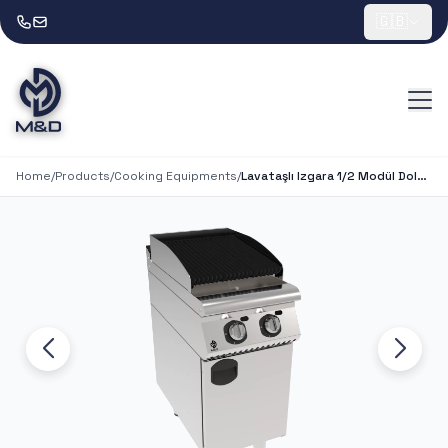
🇬🇧
Home
/
Products
/
Cooking Equipments
/
Lavataşlı Izgara 1/2 Modül Dolaplı