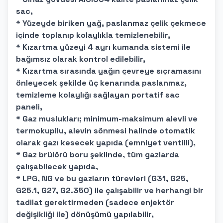
sac,
* Yüzeyde biriken yağ, paslanmaz çelik çekmece
içinde toplanıp kolaylıkla temizlenebilir,
* Kızartma yüzeyi 4 ayrı kumanda sistemi ile
bağımsız olarak kontrol edilebilir,
* Kızartma sırasında yağın çevreye sıçramasını
önleyecek şekilde üç kenarında paslanmaz,
temizleme kolaylığı sağlayan portatif sac
paneli,
* Gaz muslukları; minimum-maksimum alevli ve
termokupllu, alevin sönmesi halinde otomatik
olarak gazı kesecek yapıda (emniyet ventilli),
* Gaz brülörü boru şeklinde, tüm gazlarda
çalışabilecek yapıda,
* LPG, NG ve bu gazların türevleri (G31, G25,
G25.1, G27, G2.350) ile çalışabilir ve herhangi bir
tadilat gerektirmeden (sadece enjektör
değişikliği ile) dönüşümü yapılabilir,