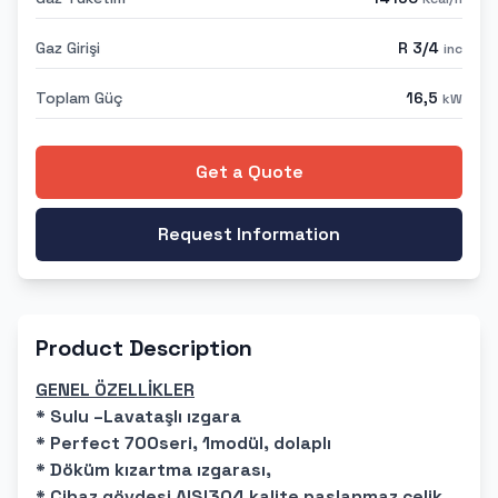
Gaz Girişi
R 3/4
inc
Toplam Güç
16,5
kW
Get a Quote
Request Information
Product Description
GENEL ÖZELLİKLER
* Sulu –Lavataşlı ızgara
* Perfect 700seri, 1modül, dolaplı
* Döküm kızartma ızgarası,
* Cihaz gövdesi AISI304 kalite paslanmaz çelik