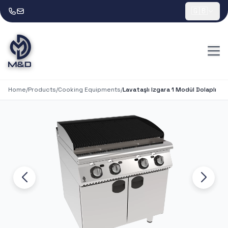
🇬🇧
Home
/
Products
/
Cooking Equipments
/
Lavataşlı Izgara 1 Modül Dolaplı