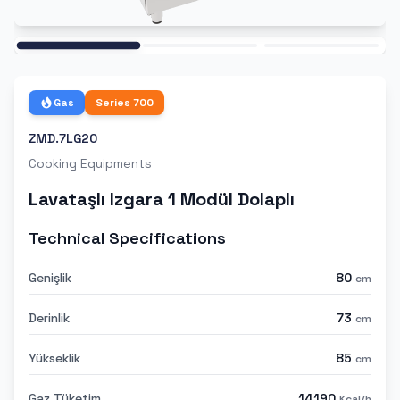
Ana
Gas
Series
700
ZMD.7LG20
Cooking Equipments
Lavataşlı Izgara 1 Modül Dolaplı
Technical Specifications
Genişlik
80
cm
Derinlik
73
cm
Yükseklik
85
cm
Gaz Tüketim
14190
Kcal/h