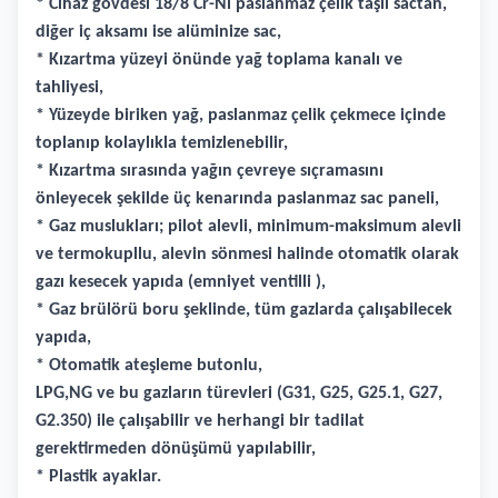
* Cihaz gövdesi 18/8 Cr-Ni paslanmaz çelik taşlı sactan,
diğer iç aksamı ise alüminize sac,
* Kızartma yüzeyi önünde yağ toplama kanalı ve
tahliyesi,
* Yüzeyde biriken yağ, paslanmaz çelik çekmece içinde
toplanıp kolaylıkla temizlenebilir,
* Kızartma sırasında yağın çevreye sıçramasını
önleyecek şekilde üç kenarında paslanmaz sac paneli,
* Gaz muslukları; pilot alevli, minimum-maksimum alevli
ve termokupllu, alevin sönmesi halinde otomatik olarak
gazı kesecek yapıda (emniyet ventilli ),
* Gaz brülörü boru şeklinde, tüm gazlarda çalışabilecek
yapıda,
* Otomatik ateşleme butonlu,
LPG,NG ve bu gazların türevleri (G31, G25, G25.1, G27,
G2.350) ile çalışabilir ve herhangi bir tadilat
gerektirmeden dönüşümü yapılabilir,
* Plastik ayaklar.