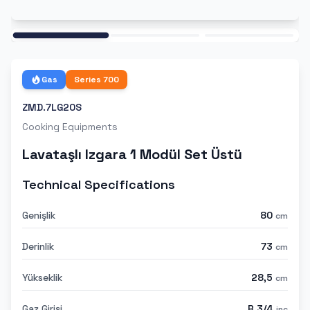
Ana
Gas
Series
700
ZMD.7LG20S
Cooking Equipments
Lavataşlı Izgara 1 Modül Set Üstü
Technical Specifications
Genişlik
80
cm
Derinlik
73
cm
Yükseklik
28,5
cm
Gaz Girişi
R 3/4
inc