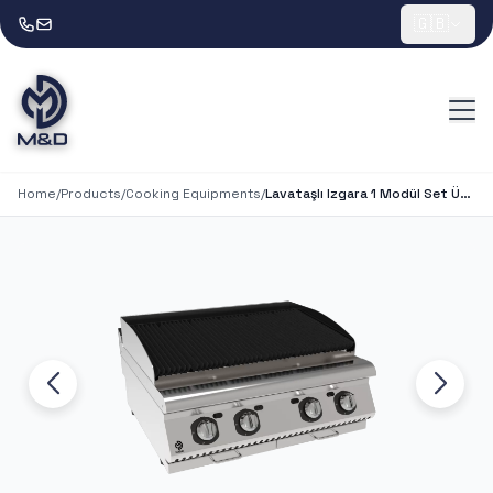
🇬🇧
Home
/
Products
/
Cooking Equipments
/
Lavataşlı Izgara 1 Modül Set Üstü