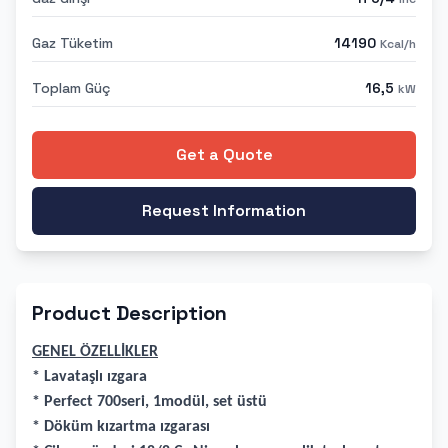
Gaz Tüketim
14190
Kcal/h
Toplam Güç
16,5
kW
Get a Quote
Request Information
Product Description
GENEL ÖZELLİKLER
* Lavataşlı ızgara
* Perfect 700seri, 1modül, set üstü
* Döküm kızartma ızgarası