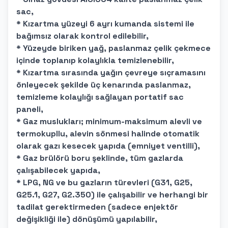
sac,
* Kızartma yüzeyi 6 ayrı kumanda sistemi ile
bağımsız olarak kontrol edilebilir,
* Yüzeyde biriken yağ, paslanmaz çelik çekmece
içinde toplanıp kolaylıkla temizlenebilir,
* Kızartma sırasında yağın çevreye sıçramasını
önleyecek şekilde üç kenarında paslanmaz,
temizleme kolaylığı sağlayan portatif sac
paneli,
* Gaz muslukları; minimum-maksimum alevli ve
termokupllu, alevin sönmesi halinde otomatik
olarak gazı kesecek yapıda (emniyet ventilli),
* Gaz brülörü boru şeklinde, tüm gazlarda
çalışabilecek yapıda,
* LPG, NG ve bu gazların türevleri (G31, G25,
G25.1, G27, G2.350) ile çalışabilir ve herhangi bir
tadilat gerektirmeden (sadece enjektör
değişikliği ile) dönüşümü yapılabilir,