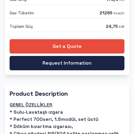
Gaz Tüketim
21285
Kcal/h
Toplam Güç
24,75
kW
Get a Quote
Request Information
Product Description
GENEL ÖZELLİKLER
* Sulu-Lavataşlı ızgara
* Perfect 700seri, 1.5modül, set üstü
* Döküm kızartma ızgarası,
* Cihaz gövdesi AISI304 kalite paslanmaz çelik