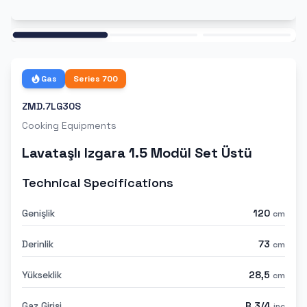
Ana
Gas
Series
700
ZMD.7LG30S
Cooking Equipments
Lavataşlı Izgara 1.5 Modül Set Üstü
Technical Specifications
Genişlik
120
cm
Derinlik
73
cm
Yükseklik
28,5
cm
Gaz Girişi
R 3/4
inc