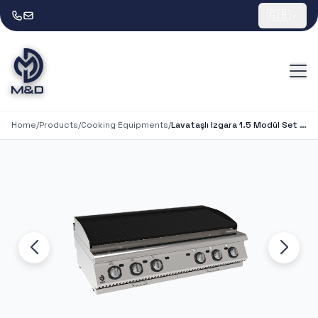
🇬🇧
Home
/
Products
/
Cooking Equipments
/
Lavataşlı Izgara 1.5 Modül Set Üstü