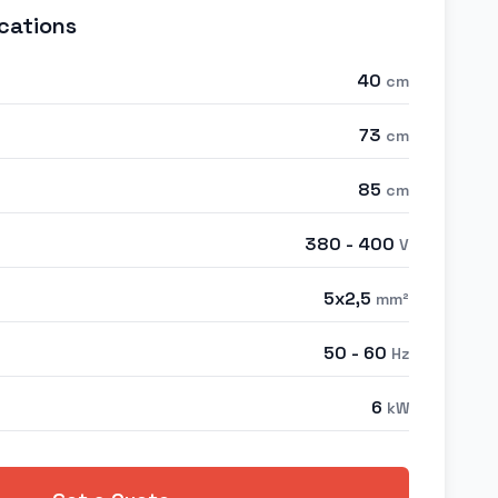
cations
40
cm
73
cm
85
cm
380 - 400
V
5x2,5
mm²
50 - 60
Hz
6
kW