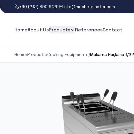
+90 (212) 890 9125
info@mdchefmaster.com
Home
About Us
Products
References
Contact
Home
/
Products
/
Cooking Equipments
/
Makarna Haşlama 1/2 M