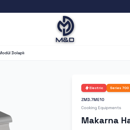
odül Dolaplı
Electric
Series
700
ZMD.7ME10
Cooking Equipments
Makarna Ha