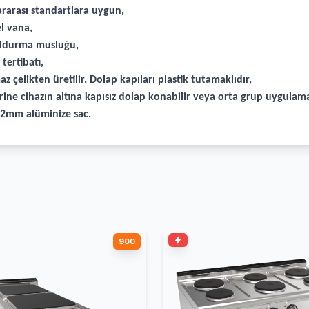
rarası standartlara uygun,
l vana,
doldurma musluğu,
tertibatı,
z çelikten üretilir. Dolap kapıları plastik tutamaklıdır,
ine cihazın altına kapısız dolap konabilir veya orta grup uygulamal
r 2mm alüminize sac.
900