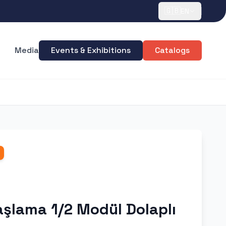
🇬🇧
EN
Media
Events & Exhibitions
Catalogs
şlama 1/2 Modül Dolaplı