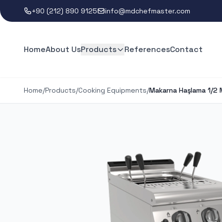
+90 (212) 890 9125
info@mdchefmaster.com
Home
About Us
Products
References
Contact
Home
/
Products
/
Cooking Equipments
/
Makarna Haşlama 1/2 M