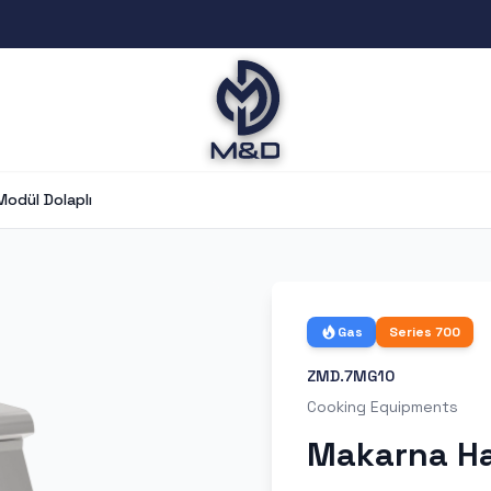
odül Dolaplı
Gas
Series
700
ZMD.7MG10
Cooking Equipments
Makarna Ha