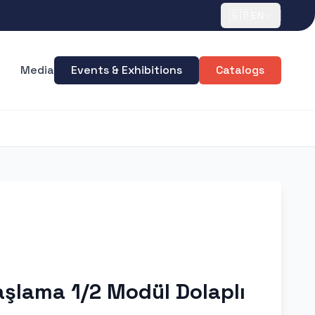
🇬🇧
EN
Media
Events & Exhibitions
Catalogs
şlama 1/2 Modül Dolaplı