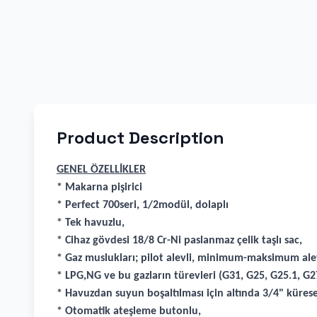
Product Description
GENEL ÖZELLİKLER
* Makarna pişirici
* Perfect 700seri, 1/2modül, dolaplı
* Tek havuzlu,
* Cihaz gövdesi 18/8 Cr-Ni paslanmaz çelik taşlı sac,
* Gaz muslukları; pilot alevli, minimum-maksimum alev
* LPG,NG ve bu gazların türevleri (G31, G25, G25.1, G2
* Havuzdan suyun boşaltılması için altında 3/4" kürese
* Otomatik ateşleme butonlu,