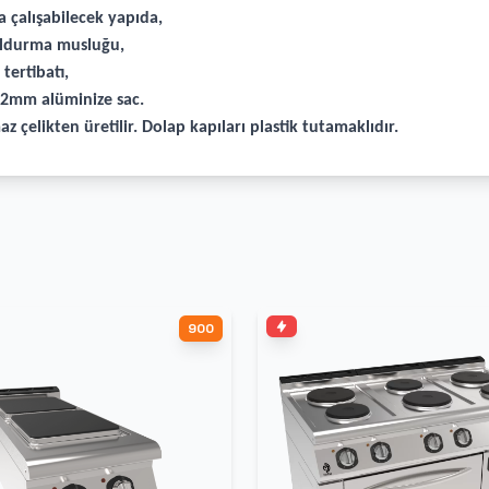
 çalışabilecek yapıda,
doldurma musluğu,
tertibatı,
r 2mm alüminize sac.
z çelikten üretilir. Dolap kapıları plastik tutamaklıdır.
900