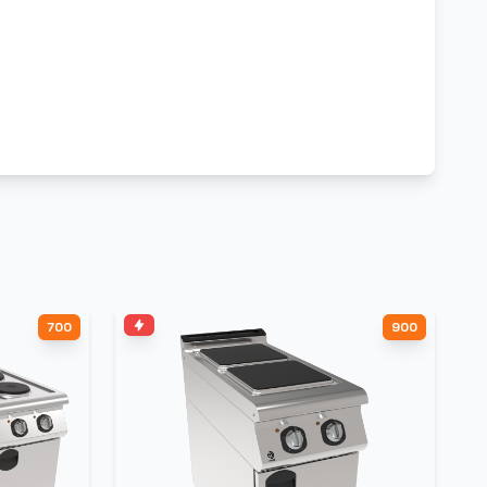
700
900