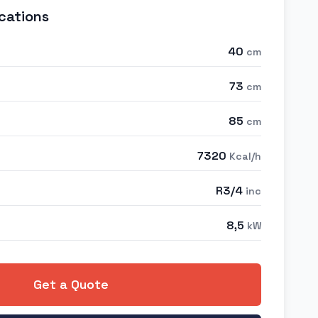
cations
40
cm
73
cm
85
cm
7320
Kcal/h
R3/4
inc
8,5
kW
Get a Quote