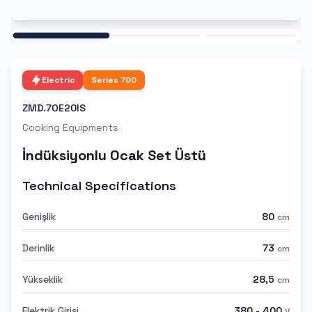
Ana
Electric
Series
700
ZMD.7OE20IS
Cooking Equipments
İndüksiyonlu Ocak Set Üstü
Technical Specifications
Genişlik
80
cm
Derinlik
73
cm
Yükseklik
28,5
cm
Elektrik Girişi
380 - 400
V