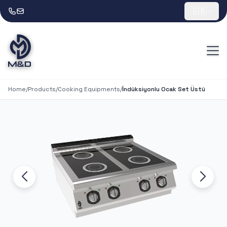
🇬🇧
Home
/
Products
/
Cooking Equipments
/
İndüksiyonlu Ocak Set Üstü