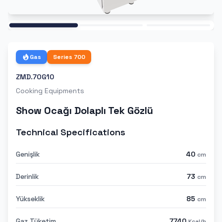
Ana
Gas
Series
700
ZMD.7OG10
Cooking Equipments
Show Ocağı Dolaplı Tek Gözlü
Technical Specifications
Genişlik
40
cm
Derinlik
73
cm
Yükseklik
85
cm
Gaz Tüketim
7740
Kcal/h