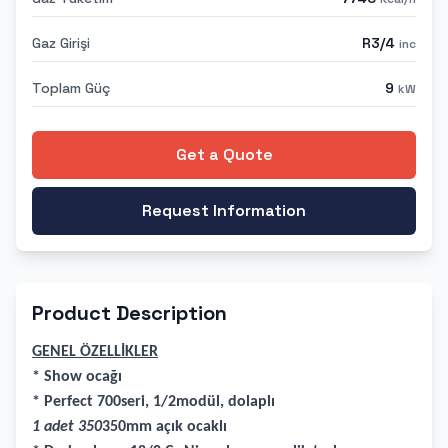
Gaz Girişi
R3/4
inc
Toplam Güç
9
kW
Get a Quote
Request Information
Product Description
GENEL ÖZELLİKLER
* Show ocağı
* Perfect 700seri, 1/2modül, dolaplı
1 adet 350
350mm açık ocaklı