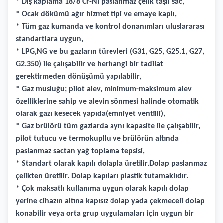
* Dış kaplama 18/8 Cr-Ni paslanmaz çelik taşlı sac,
* Ocak dökümü ağır hizmet tipi ve emaye kaplı,
* Tüm gaz kumanda ve kontrol donanımları uluslararası
standartlara uygun,
* LPG,NG ve bu gazların türevleri (G31, G25, G25.1, G27,
G2.350) ile çalışabilir ve herhangi bir tadilat
gerektirmeden dönüşümü yapılabilir,
* Gaz musluğu; pilot alev, minimum-maksimum alev
özelliklerine sahip ve alevin sönmesi halinde otomatik
olarak gazı kesecek yapıda(emniyet ventilli),
* Gaz brülörü tüm gazlarda aynı kapasite ile çalışabilir,
pilot tutucu ve termokupllu ve brülörün altında
paslanmaz sactan yağ toplama tepsisi,
* Standart olarak kapılı dolapla üretilir.Dolap paslanmaz
çelikten üretilir. Dolap kapıları plastik tutamaklıdır.
* Çok maksatlı kullanıma uygun olarak kapılı dolap
yerine cihazın altına kapısız dolap yada çekmeceli dolap
konabilir veya orta grup uygulamaları için uygun bir