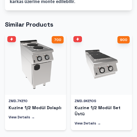
karkas üzerine monte edilebilir.
Similar Products
700
900
ZMD.7KE10
ZMD.9KE10S
Kuzine 1/2 Modül Dolaplı
Kuzine 1/2 Modül Set
Üstü
View Details →
View Details →