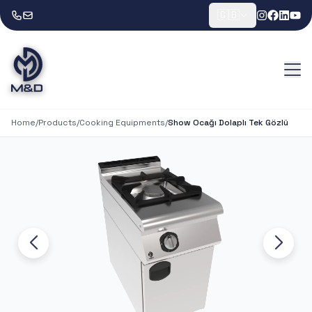
🇬🇧
Home
/
Products
/
Cooking Equipments
/
Show Ocağı Dolaplı Tek Gözlü