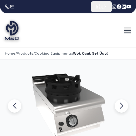
🇬🇧
Home
/
Products
/
Cooking Equipments
/
Wok Ocak Set Üstü