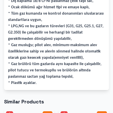
* Dış kaplama 18/8 Cr-Ni paslanmaz çelik taşlı sac,
* Ocak dökümü ağır hizmet tipi ve emaye kaplı,
* Tüm gaz kumanda ve kontrol donanımları uluslararası
standartlara uygun,
* LPG,NG ve bu gazların türevleri (G31, G25, G25.1, G27,
G2.350) ile çalışabilir ve herhangi bir tadilat
gerektirmeden dönüşümü yapılabilir,
* Gaz musluğu; pilot alev, minimum-maksimum alev
özelliklerine sahip ve alevin sönmesi halinde otomatik
olarak gazı kesecek yapıda(emniyet ventilli),
* Gaz brülörü tüm gazlarda aynı kapasite ile çalışabilir,
pilot tutucu ve termokupllu ve brülörün altında
paslanmaz sactan yağ toplama tepsisi,
* Plastik ayaklar.
Similar Products