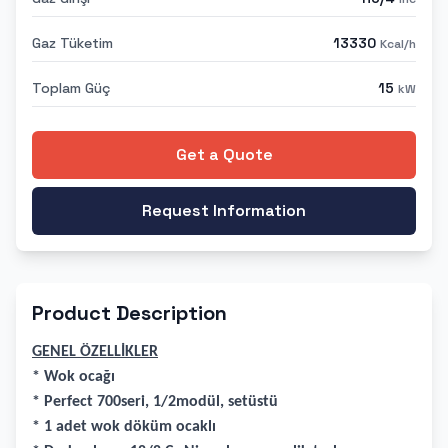
Gaz Tüketim
13330
Kcal/h
Toplam Güç
15
kW
Get a Quote
Request Information
Product Description
GENEL ÖZELLİKLER
* Wok ocağı
* Perfect 700seri, 1/2modül, setüstü
* 1 adet wok döküm ocaklı