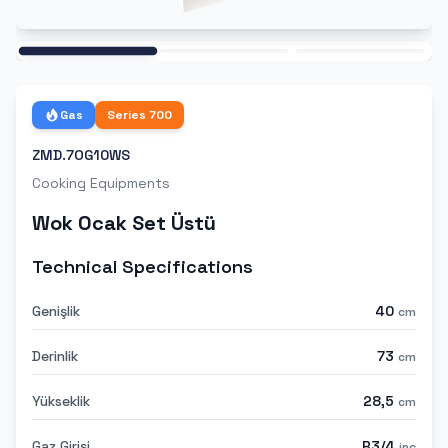
Ana
Gas
Series
700
ZMD.7OG10WS
Cooking Equipments
Wok Ocak Set Üstü
Technical Specifications
Genişlik
40
cm
Derinlik
73
cm
Yükseklik
28,5
cm
Gaz Girişi
R3/4
inc