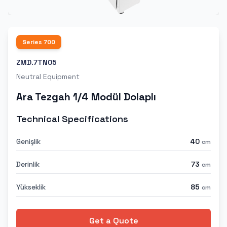
Series
700
ZMD.7TN05
Neutral Equipment
Ara Tezgah 1/4 Modül Dolaplı
Technical Specifications
Genişlik
40
cm
Derinlik
73
cm
Yükseklik
85
cm
Get a Quote