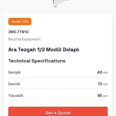
Series
700
ZMD.7TN10
Neutral Equipment
Ara Tezgah 1/2 Modül Dolaplı
Technical Specifications
Genişlik
40
cm
Derinlik
73
cm
Yükseklik
85
cm
Get a Quote