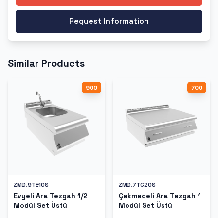
Request Information
Similar Products
900
700
ZMD.9TE10S
ZMD.7TC20S
Evyeli Ara Tezgah 1/2
Çekmeceli Ara Tezgah 1
Modül Set Üstü
Modül Set Üstü