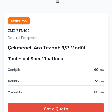
Series
700
ZMD.7TN10C
Neutral Equipment
Çekmeceli Ara Tezgah 1/2 Modül
Technical Specifications
Genişlik
40
cm
Derinlik
73
cm
Yükseklik
85
cm
Get a Quote