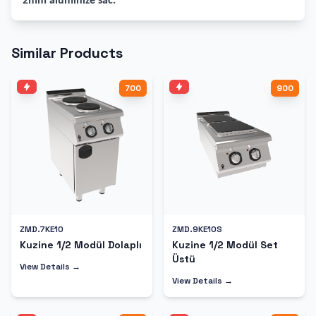
2mm alüminize sac.
Similar Products
700
900
ZMD.7KE10
ZMD.9KE10S
Kuzine 1/2 Modül Dolaplı
Kuzine 1/2 Modül Set
Üstü
View Details →
View Details →