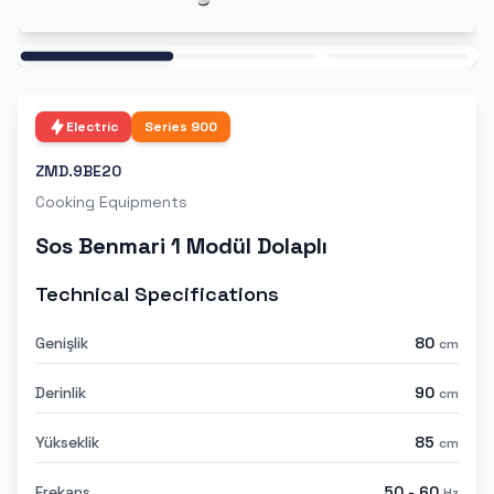
Ana
Electric
Series
900
ZMD.9BE20
Cooking Equipments
Sos Benmari 1 Modül Dolaplı
Technical Specifications
Genişlik
80
cm
Derinlik
90
cm
Yükseklik
85
cm
Frekans
50 - 60
Hz