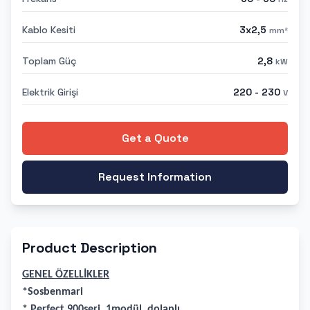
Kablo Kesiti
3x2,5
mm²
Toplam Güç
2,8
kW
Elektrik Girişi
220 - 230
V
Get a Quote
Request Information
Product Description
GENEL ÖZELLİKLER
*Sosbenmari
* Perfect 900seri, 1modül, dolaplı