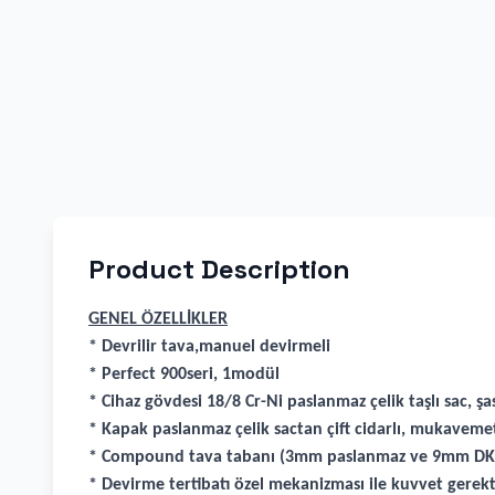
Product Description
GENEL ÖZELLİKLER
* Devrilir tava,manuel devirmeli
* Perfect 900seri, 1modül
* Cihaz gövdesi 18/8 Cr-Ni paslanmaz çelik taşlı sac, ş
* Kapak paslanmaz çelik sactan çift cidarlı, mukavemet
* Compound tava tabanı (3mm paslanmaz ve 9mm DKP m
* Devirme tertibatı özel mekanizması ile kuvvet gerekt