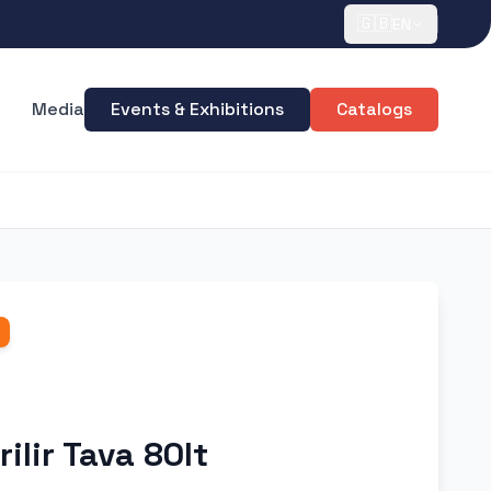
🇬🇧
EN
Media
Events & Exhibitions
Catalogs
ilir Tava 80lt