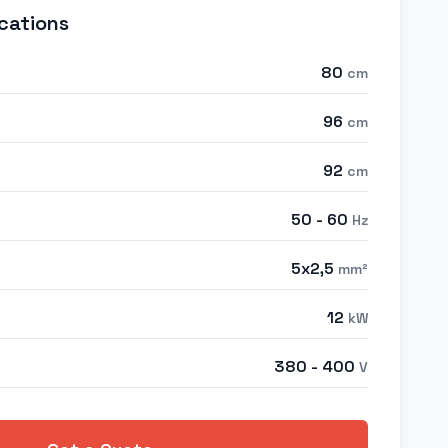
cations
80
cm
96
cm
92
cm
50 - 60
Hz
5x2,5
mm²
12
kW
380 - 400
V