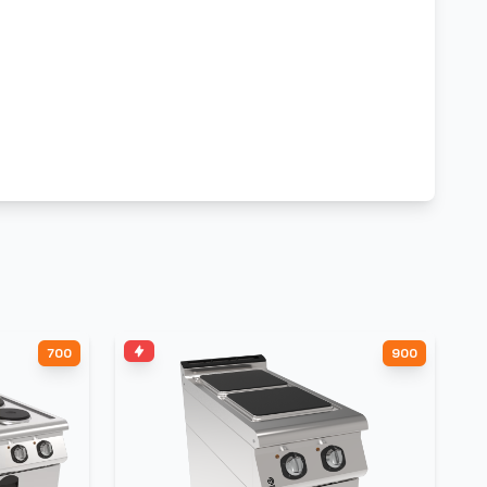
700
900