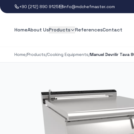
+90 (212) 890 9125
info@mdchefmaster.com
Home
About Us
Products
References
Contact
Home
/
Products
/
Cooking Equipments
/
Manuel Devrilir Tava 8