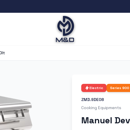
0lt
Electric
Series
900
ZMD.9DE08
Cooking Equipments
Manuel Devr